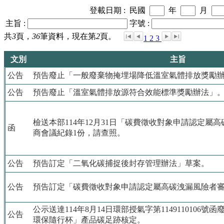
登載日期 :
民國
年
月
主旨 :
字號 :
共
3
頁，
36
筆資料，現在第
2
頁。
1
2
3
文別
主旨
公告
預告廢止「一般廢棄物掩埋場降低溫室氣體排放獎勵
公告
預告廢止「溫室氣體排放源符合效能標準獎勵辦法」
檢送本部114年12月31日「碳費徵收對象申請認定屬
函
商會議紀錄1份，請查照。
公告
預告訂定「二氧化碳捕捉後封存管理辦法」草案。
公告
預告訂定「碳費徵收對象申請認定屬高碳洩漏風險者
公示送達114年8月14日環部授氣字第1149110106號函
公告
環保隨行杯」產品碳足跡核定。